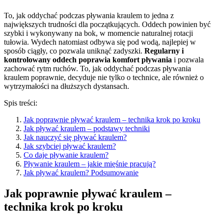
To, jak oddychać podczas pływania kraulem to jedna z
największych trudności dla początkujących. Oddech powinien być
szybki i wykonywany na bok, w momencie naturalnej rotacji
tułowia. Wydech natomiast odbywa się pod wodą, najlepiej w
sposób ciągły, co pozwala uniknąć zadyszki.
Regularny i
kontrolowany oddech poprawia komfort pływania
i pozwala
zachować rytm ruchów. To, jak oddychać podczas pływania
kraulem poprawnie, decyduje nie tylko o technice, ale również o
wytrzymałości na dłuższych dystansach.
Spis treści:
Jak poprawnie pływać kraulem – technika krok po kroku
Jak pływać kraulem – podstawy techniki
Jak nauczyć się pływać kraulem?
Jak szybciej pływać kraulem?
Co daje pływanie kraulem?
Pływanie kraulem – jakie mięśnie pracują?
Jak pływać kraulem? Podsumowanie
Jak poprawnie pływać kraulem –
technika krok po kroku