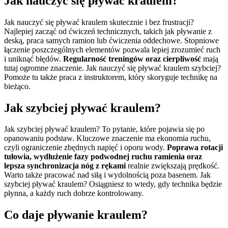
Jak nauczyć się pływać kraulem?
Jak nauczyć się pływać kraulem skutecznie i bez frustracji?
Najlepiej zacząć od ćwiczeń technicznych, takich jak pływanie z
deską, praca samych ramion lub ćwiczenia oddechowe. Stopniowe
łączenie poszczególnych elementów pozwala lepiej zrozumieć ruch
i uniknąć błędów.
Regularność treningów oraz cierpliwość
mają
tutaj ogromne znaczenie. Jak nauczyć się pływać kraulem szybciej?
Pomoże tu także praca z instruktorem, który skoryguje technikę na
bieżąco.
Jak szybciej pływać kraulem?
Jak szybciej pływać kraulem? To pytanie, które pojawia się po
opanowaniu podstaw. Kluczowe znaczenie ma ekonomia ruchu,
czyli ograniczenie zbędnych napięć i oporu wody.
Poprawa rotacji
tułowia, wydłużenie fazy podwodnej ruchu ramienia oraz
lepsza synchronizacja nóg z rękami
realnie zwiększają prędkość.
Warto także pracować nad siłą i wydolnością poza basenem. Jak
szybciej pływać kraulem? Osiągniesz to wtedy, gdy technika będzie
płynna, a każdy ruch dobrze kontrolowany.
Co daje pływanie kraulem?