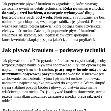
Jak poprawnie pływać kraulem to zagadnienie, które wymaga
zwrócenia uwagi na detale techniczne.
Ręka powinna wchodzić
do wody przed barkiem, a następnie wykonywać długi,
kontrolowany ruch pod wodą
. Nogi pracują rytmicznie, ale bez
nadmiernego chlapania, wspierając stabilizację sylwetki. Bardzo
ważna jest także rotacja tułowia, która odciąża barki i zwiększa
efektywność ruchu. Zatem, jak poprawnie pływać kraulem?
Nauczysz się szybciej, jeśli będziesz ćwiczyć spokojnie i
konsekwentnie, skupiając się na jakości, a nie na prędkości.
Jak pływać kraulem – podstawy techniki
Jak pływać kraulem? To pytanie, które bardzo często zadają osoby
rozpoczynające naukę pływania sportowego. Styl ten opiera się na
naprzemiennych ruchach ramion,
pracy nóg w formie nożyc oraz
utrzymaniu opływowej pozycji ciała na wodzie
. Kluczowe jest
zachowanie rozluźnienia, rytmu i płynności ruchów, ponieważ
nadmierne napięcie szybko prowadzi do zmęczenia. Warto skupić
się na stabilnej pozycji bioder i głowy, co ułatwia utrzymanie
właściwego toru ruchu. To, jak pływać kraulem skutecznie, trzeba
przede wszystkim zrozumieć zależności między pracą rąk, nóg i
oddechu.