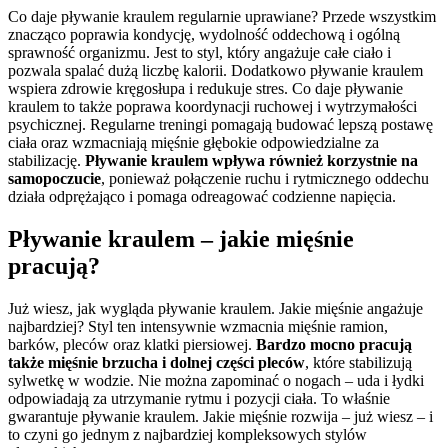
Co daje pływanie kraulem regularnie uprawiane? Przede wszystkim
znacząco poprawia kondycję, wydolność oddechową i ogólną
sprawność organizmu. Jest to styl, który angażuje całe ciało i
pozwala spalać dużą liczbę kalorii. Dodatkowo pływanie kraulem
wspiera zdrowie kręgosłupa i redukuje stres. Co daje pływanie
kraulem to także poprawa koordynacji ruchowej i wytrzymałości
psychicznej. Regularne treningi pomagają budować lepszą postawę
ciała oraz wzmacniają mięśnie głębokie odpowiedzialne za
stabilizację.
Pływanie kraulem wpływa również korzystnie na
samopoczucie
, ponieważ połączenie ruchu i rytmicznego oddechu
działa odprężająco i pomaga odreagować codzienne napięcia.
Pływanie kraulem – jakie mięśnie
pracują?
Już wiesz, jak wygląda pływanie kraulem. Jakie mięśnie angażuje
najbardziej? Styl ten intensywnie wzmacnia mięśnie ramion,
barków, pleców oraz klatki piersiowej.
Bardzo mocno pracują
także mięśnie brzucha i dolnej części pleców
, które stabilizują
sylwetkę w wodzie. Nie można zapominać o nogach – uda i łydki
odpowiadają za utrzymanie rytmu i pozycji ciała. To właśnie
gwarantuje pływanie kraulem. Jakie mięśnie rozwija – już wiesz – i
to czyni go jednym z najbardziej kompleksowych stylów