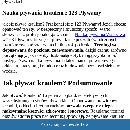
pływackich.
Nauka pływania kraulem z 123 Pływamy
jak się pływa kraulem? Przekonaj się z 123 Pływamy! Jeżeli chcesz
opanować ten styl w bezpieczny i skuteczny sposób, warto
skorzystać z profesjonalnego wsparcia.
Nauka pływania Warszawa
w 123 Pływamy to zajęcia prowadzone przez doświadczonych
instruktorów, którzy uczą techniki krok po kroku.
Treningi są
dopasowane do poziomu zaawansowania
, dzięki czemu zarówno
początkujący, jak i osoby doskonalące styl, mogą szybko robić
postępy. Nasza nauka pływania to także nauka prawidłowego
oddechu, pracy nóg i ramion oraz budowanie pewności siebie w
wodzie.
Jak pływać kraulem? Podsumowanie
Jak pływać kraulem? To jeden z najbardziej efektywnych i
wszechstronnych stylów pływackich. Opanowanie prawidłowej
techniki, oddechu i rytmu ruchów
pozwala czerpać z niego
maksymalne korzyści zdrowotne i sportowe
. Regularne treningi
oraz świadoma praca nad techniką sprawiają, że pływanie kraulem
staje się przyjemnością, a nie wysiłkiem. Jeśli zależy Ci na szybkich
Zapisz się do newslettera!
i trwałych efektach, warto uczyć się kraula pod okiem specjalistów z