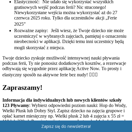
Elastyczność: Nie udało się wykorzystać wszystkich
gratisowych wejść podczas ferii? Nic straconego!
Niewykorzystane wejścia można wykorzystać aż do 27
czerwca 2025 roku. Tylko dla uczestników akcji „Ferie
2025”
Rozważne zapisy: Jeśli wiesz, że Twoje dziecko nie może
uczestniczyć w wybranych zajęciach, pamiętaj o oznaczeniu
nieobecności w aplikacji. Dzięki temu inni uczestnicy będą
mogli skorzystać z miejsca.
Twoje dziecko zyskuje możliwość intensywnej nauki pływania
podczas ferii, Ty nie ponosisz dodatkowych kosztów, a rezerwacje
odbywają się wygodnie przez aplikację Active Now. To prosty i
elastyczny sposób na aktywne ferie bez nudy! 🏊‍♀️🌟
Zapraszamy!
I
nformacja dla
indywidualnych lub
nowych klientów szkoły
123 Pływamy
: Wybierz odpowiedni poziom nauki: Hop do Wody,
Wielki Plusk lub Dobry Styl. Zapisz dziecko na zajęcia grupowe i
opłać karnet miesięczny np. Wielki plusk 2 lub 4 zajęcia x 55 zł =
110 lub 220 zł. Po rejestracji otrzymasz dostęp do 14 dodatkowych
Zapisz się do newslettera!
wejść w ferie (3.02-16.02.2025).