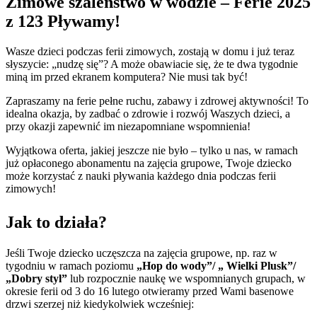
Zimowe szaleństwo w wodzie – Ferie 2025
z 123 Pływamy!
Wasze dzieci podczas ferii zimowych, zostają w domu i już teraz
słyszycie: „nudzę się”? A może obawiacie się, że te dwa tygodnie
miną im przed ekranem komputera? Nie musi tak być!
Zapraszamy na ferie pełne ruchu, zabawy i zdrowej aktywności! To
idealna okazja, by zadbać o zdrowie i rozwój Waszych dzieci, a
przy okazji zapewnić im niezapomniane wspomnienia!
Wyjątkowa oferta, jakiej jeszcze nie było – tylko u nas, w ramach
już opłaconego abonamentu na zajęcia grupowe, Twoje dziecko
może korzystać z nauki pływania każdego dnia podczas ferii
zimowych!
Jak to działa?
Jeśli Twoje dziecko uczęszcza na zajęcia grupowe, np. raz w
tygodniu w ramach poziomu
„Hop do wody”/ „ Wielki Plusk”/
„Dobry styl”
lub rozpocznie naukę we wspomnianych grupach, w
okresie ferii od 3 do 16 lutego otwieramy przed Wami basenowe
drzwi szerzej niż kiedykolwiek wcześniej: