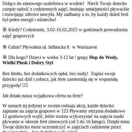
Dołącz do zimowego szaleństwa w wodzie! Niech Twoje dziecko
czerpie radość z codziennych zajęć, budując umiejętności pływackie
i rozwijając zdrowe nawyki. My zadbamy o to, by każdy dzień ferii
był pełen energii i uśmiechu!
🎯 Kiedy? Codziennie, 3.02-16.02.2025 w godzinach prowadzenia
zajęć grupowych
🎯 Gdzie? Pływalnia ul. Inflancka 8 w Warszawie
🎯 Dla kogo? Dzieci w wieku 3-12 lat / grupy
Hop do Wody,
Wielki Plusk i Dobry Styl
Bez limitu, bez dodatkowych opłat, bez nudy! Zapisz swoje
dziecko już dziś i zobacz, jak ferie zamieniają się w wspaniałą
przygodę! 🏊‍♀️
Jak działa nasza wyjątkowa oferta na ferie?
W ramach tej jedynej w swoim rodzaju akcji, każde dziecko
zapisane na zajęcia grupowe w 123 Pływamy otrzyma dodatkowe
12 gratisowych wejść, które można wykorzystać na zajęcia nauki
pływania w okresie ferii zimowych (od 3 do 16 lutego). Dzięki temu
Twoje dziecko może uczestniczyć w zajęciach codziennie przez