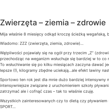
Zwierzęta – ziemia – zdrowie
Mija właśnie 8 miesięcy odkąd kroczę ścieżką wegańską, b
Wiadomo: ZZZ (zwierzęta, ziemia, zdrowie)…
Wątpliwości pojawiały się na ogół przy trzecim „Z” (zdro
przechodząc na weganizm wsłuchuje się bardziej w to co m
To wsłuchiwanie się po kilku miesiącach zaczyna dawać j
lepsze (!), kilogramy zbędne uciekają…ale efekt lawiny nas
Sportowo ten rok jest dla mnie dużo bardziej intensywny n
intensywniejsze związane z uruchomieniem szkoły pływania
zatrzymać ale i cofnąć czas – tak to właśnie czuję.
Wszystkich zainteresowanych czy to dietą czy pływaniem 
SPORT…