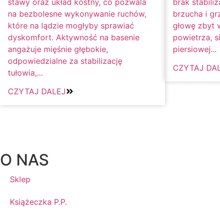
stawy oraz układ kostny, co pozwala
brak stabiliz
na bezbolesne wykonywanie ruchów,
brzucha i gr
które na lądzie mogłyby sprawiać
głowę zbyt 
dyskomfort. Aktywność na basenie
powietrza, s
angażuje mięśnie głębokie,
piersiowej...
odpowiedzialne za stabilizację
CZYTAJ DA
tułowia,...
CZYTAJ DALEJ
O NAS
Sklep
Książeczka P.P.