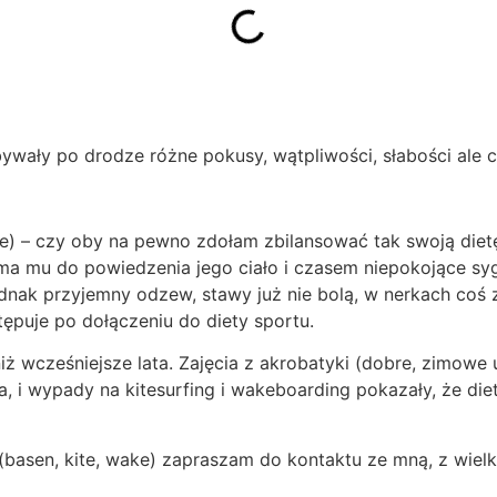
ywały po drodze różne pokusy, wątpliwości, słabości ale c
wie) – czy oby na pewno zdołam zbilansować tak swoją die
a mu do powiedzenia jego ciało i czasem niepokojące sygn
ednak przyjemny odzew, stawy już nie bolą, w nerkach coś
tępuje po dołączeniu do diety sportu.
iż wcześniejsze lata. Zajęcia z akrobatyki (dobre, zimowe 
, i wypady na kitesurfing i wakeboarding pokazały, że die
(basen, kite, wake) zapraszam do kontaktu ze mną, z wie