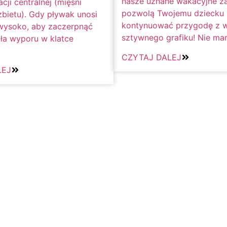
nasze uznane wakacyjne zaj
acji centralnej (mięśni
pozwolą Twojemu dziecku
zbietu). Gdy pływak unosi
kontynuować przygodę z 
wysoko, aby zaczerpnąć
sztywnego grafiku! Nie mart
iła wyporu w klatce
CZYTAJ DALEJ
LEJ