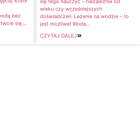
ęcia, które
się tego nauczyć – niezależnie od
wieku czy wcześniejszych
wodą bez
doświadczeń. Leżenie na wodzie – to
wcie się,...
jest możliwe! Woda...
CZYTAJ DALEJ