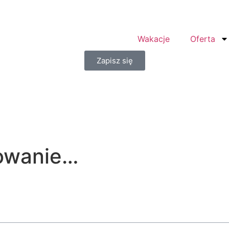
Wakacje
Oferta
Zapisz się
mowanie…