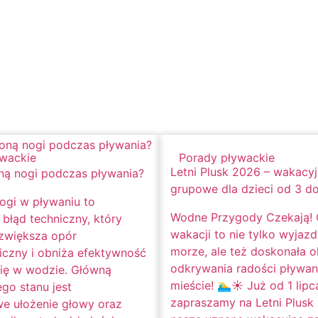
ywackie
Porady pływackie
Letni Plusk 2026 – wakacyj
ną nogi podczas pływania?
grupowe dla dzieci od 3 do
ogi w pływaniu to
Wodne Przygody Czekają!
błąd techniczny, który
wakacji to nie tylko wyjaz
 zwiększa opór
morze, ale też doskonała o
czny i obniża efektywność
odkrywania radości pływan
się w wodzie. Główną
mieście! 🏊‍♂️☀️ Już od 1 lipc
go stanu jest
zapraszamy na Letni Plusk
we ułożenie głowy oraz